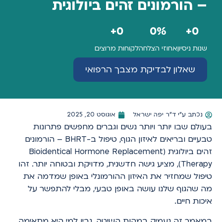
– הורמונים זהים ביולוגית
+
0
0
%
+
0
שנות ניסיון
אחוזי הצלחה
לקוחות מרוצים
שאלון לבדיקת מצבך הרפואי
נכתב ע"י
ד"ר יפה ישראל
אוגוסט 20, 2025
בעולם שבו יותר ויותר נשים וגברים מחפשים פתרונות
טבעיים ובריאים לאיזון הגוף, טיפול ב-BHRT – הורמונים
זהים ביולוגית (Bioidentical Hormone Replacement
Therapy), מציע גישה חדשנית, מדויקת ובטוחה יותר. זהו
טיפול שמחזיר את האיזון ההורמונלי באופן שמדמה את
מה שהגוף שלנו עושה באופן טבעי, מבלי להתפשר על
איכות חיים.
במאמר זה נעמיק במהות השיטה, נבין למי היא מתאימה,