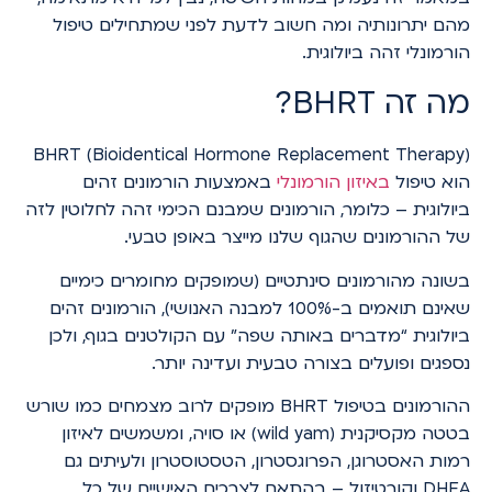
מהם יתרונותיה ומה חשוב לדעת לפני שמתחילים טיפול
הורמונלי זהה ביולוגית.
מה זה BHRT?
BHRT (Bioidentical Hormone Replacement Therapy)
הוא טיפול
באיזון הורמונלי
באמצעות הורמונים זהים
ביולוגית – כלומר, הורמונים שמבנם הכימי זהה לחלוטין לזה
של ההורמונים שהגוף שלנו מייצר באופן טבעי.
בשונה מהורמונים סינתטיים (שמופקים מחומרים כימיים
שאינם תואמים ב-100% למבנה האנושי), הורמונים זהים
ביולוגית “מדברים באותה שפה” עם הקולטנים בגוף, ולכן
נספגים ופועלים בצורה טבעית ועדינה יותר.
ההורמונים בטיפול BHRT מופקים לרוב מצמחים כמו שורש
בטטה מקסיקנית (wild yam) או סויה, ומשמשים לאיזון
רמות האסטרוגן, הפרוגסטרון, הטסטוסטרון ולעיתים גם
DHEA וקורטיזול – בהתאם לצרכים האישיים של כל