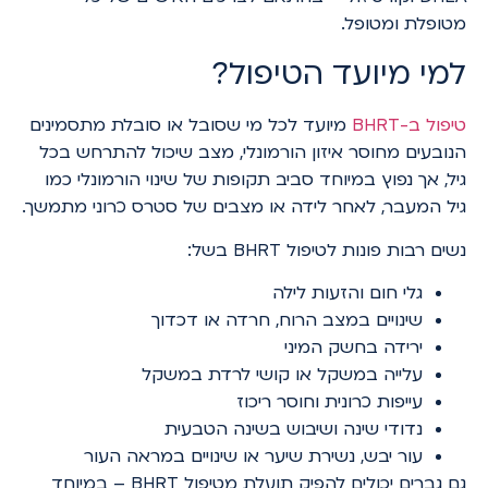
מטופלת ומטופל.
למי מיועד הטיפול?
טיפול ב-BHRT
מיועד לכל מי שסובל או סובלת מתסמינים
הנובעים מחוסר איזון הורמונלי, מצב שיכול להתרחש בכל
גיל, אך נפוץ במיוחד סביב תקופות של שינוי הורמונלי כמו
גיל המעבר, לאחר לידה או מצבים של סטרס כרוני מתמשך.
נשים רבות פונות לטיפול BHRT בשל:
גלי חום והזעות לילה
שינויים במצב הרוח, חרדה או דכדוך
ירידה בחשק המיני
עלייה במשקל או קושי לרדת במשקל
עייפות כרונית וחוסר ריכוז
נדודי שינה ושיבוש בשינה הטבעית
עור יבש, נשירת שיער או שינויים במראה העור
גם גברים יכולים להפיק תועלת מטיפול BHRT – במיוחד