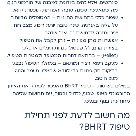
סינתטיים, אלא זהים ביולוגית למבנה של הורמוני הגוף,
מה שמאפשר ספיגה טובה והפחתת תופעות לוואי.
שיפור כללי בתחושת החיוניות – המטופלים מדווחים
על עליה באנרגיה, שינה טובה יותר, ריכוז, מצב רוח
יציב וחזרה לתחושת “ה-אני” שלהם.
אפשרויות מתן מגוונות – ניתן לקבל את הטיפול
בצורת קרם, ג’ל, קפסולה, נרות וגינליים או פלט
(Pellet) – בהתאם לנוחות המטופל ולמטרות הטיפול.
מעקב רפואי רציף ומותאם – במהלך הטיפול נבצע
בדיקות תקופתיות כדי לוודא שהאיזון נשמר והגוף
מגיב היטב.
במילים פשוטות – טיפול BHRT מאפשר לשחזר את האיזון
ההורמונלי באופן טבעי, מדויק ובטוח, עם תחושת שליטה
מחודשת בגוף ובנפש.
מה חשוב לדעת לפני תחילת
טיפול BHRT?