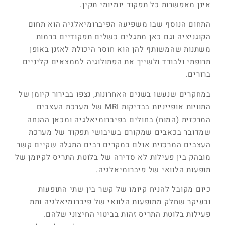
אינן מאפשרות כל תפקוד יומיומי תקין.
התחום הנוסף שבו משפיעה הפיברומיאלגיה הוא תחום
הקוגניציה וגם כאן מתגלים כשלים תפקודיים ברמות
משתנות שהמשותף להן הוא חוסר היכולת לאזנן באופן
תרופתי ולבודד ולשייך את הפתולוגיה לממצאים קליניים
ברורים.
במחקרים שנעשו בשנים האחרונות, נצפו בבירור קיומן של
התוויות אופייניות בבדיקות MRI של מערכת העצבים
המרכזית (המוח) בחולים בפיברומיאלגיה ומכאן ההנחה
שמדובר בכאבים שמקורם בשיבושי תפקוד של מערכת
העצבים המרכזית אולם במקרים רבים התגלה שקיים קשר
מובהק בין פעילות לא סדירה של בלוטת התריס לקיומן של
תופעות הלוואי של פיברומיאלגיה.
כיום מקובל להניח קיומו של קשר בין שתי התופעות
ובעיקר שחלק מתופעות הלוואי של פיברומיאלגיה ותת
פעילות בלוטת התריס זהות בביטוי החיצוני שלהם.