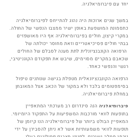
יחד עם פיברומיאלגיה.
במשך שנים ארוכות היה נהוג להתייחס לפיברומיאלגיה
כתסמונת המושפעת באופן ישיר ממצבו הנפשי של החולה.
במקרי קיצון, חולים בפיברומיאלגיה אף היו מאושפזים
בבתי חולים פסיכיאטריים וזאת מחוסר יכולתה של
הרפואה הקונבנציונלית לתת מענה לסבלם של החולים
שכאבם במקרים מסוימים, שיבש את תפקודם הקוגניטיבי,
רגשי והנפשי כאחד.
הרפואה הקונבנציונאלית מטפלת בגישה שנותנים טיפול
בסימפטומים בלבד ולא במקור של הכאב אצל המאובחן
במחלת פיברומיאלגיה.
הנה סינדרום רב מערכתי המתאפיין
פיברומיאלגיה
בתופעות לוואי מורכבות המשפיעות על התפקוד היומיומי.
המאפיין הבולט ביותר של פיברומיאלגיה הנו קיומן של
תופעות לוואי משמעותיות אשר לא ניתן להסבירן על ידי
גורמי מחלה ישירים. לפנינו מצבים פתולוגים בעלי