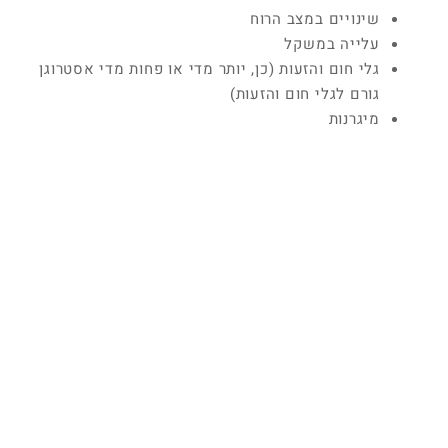
שינויים במצב הרוח
עלייה במשקל
גלי חום והזעות (כן, יותר מדי או פחות מדי אסטרוגן
גורם לגלי חום והזעות)
מיגרנות
שינה לא איכותית
תסמונת קדם-וסתית
הכתמות
מחזור כבד
התכווצויות
חרדה
רגזנות
עצבנות
פניקה תנודות במצב הרוח
מתח
דיכאון
אם אתם סובלים מסימפטומים אלה או מחלקם, הגוף
שלכם מזהיר אתכם שיש לכם