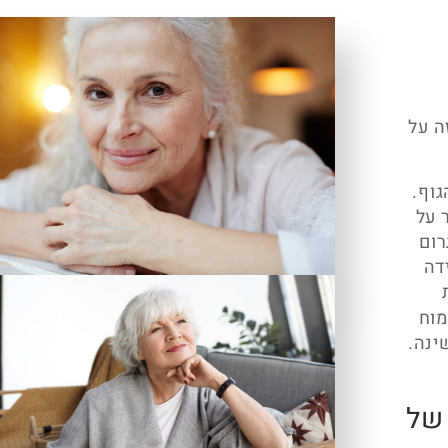
ה על
הגוף.
 על
רום
דה
מוח
ינה
.
של