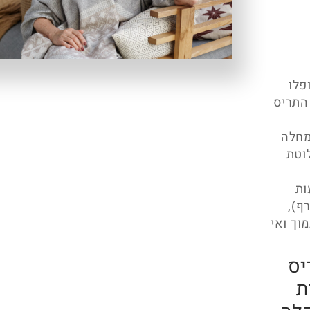
טופלו
 התריס
ם ממחלה
וטת
ות
ף),
וך ואי
יס
ת