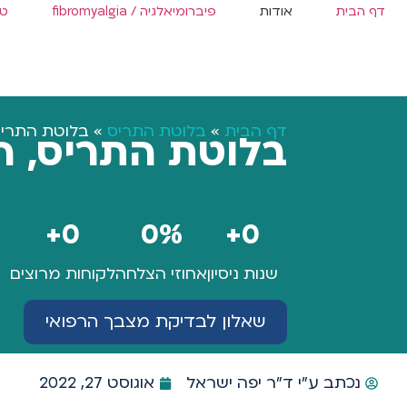
דף הבית
אודות
פיברומיאלגיה / fibromyalgia
טי
דף הבית
»
בלוטת התריס
»
בלוטת התריס
בלוטת התריס, ה
+
0
0
%
+
0
שנות ניסיון
אחוזי הצלחה
לקוחות מרוצים
שאלון לבדיקת מצבך הרפואי
נכתב ע"י
ד"ר יפה ישראל
אוגוסט 27, 2022