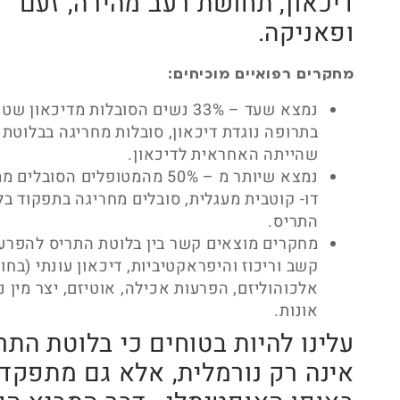
דיכאון, תחושת רעב מהירה, זעם
ופאניקה.
מחקרים רפואיים מוכיחים
:
נמצא שעד – 33% נשים הסובלות מדיכאון ש
בתרופה נוגדת דיכאון, סובלות מחריגה בבלוטת
שהייתה האחראית לדיכאון
.
נמצא שיותר מ – 50% מהמטופלים הסובלי
דו- קוטבית מעגלית, סובלים מחריגה בתפקוד בל
התריס
.
מחקרים מוצאים קשר בין בלוטת התריס להפרע
קשב וריכוז והיפראקטיביות, דיכאון עונתי (בחור
אלכוהוליזם, הפרעות אכילה, אוטיזם, יצר מין נמ
אונות
.
עלינו להיות בטוחים כי בלוטת התר
אינה רק נורמלית, אלא גם מתפקד