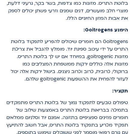
בלוטת התריס. מזונות כמו צדפות, בשר בקר, גרעיני דלעת,
מוצרי חלב מועשרים, דגים שמנים וזרעי פשתן יכולים לספק
את אבות המזון החיוניים הללו.
הימנע Goitrogens:
Goitrogens הם חומרים שיכולים להפריע לתפקוד בלוטת
התריס על ידי עיכוב ספיגת יוד. מומלץ להגביל את צריכת
מזונות goitrogenic, במיוחד אם יש לך בלוטת התריס.
מזונות אלה כוללים ירקות ממשפחת המצליבים כמו
ברוקולי, כרובית, כרוב וכרוב ניצנים. בישול ירקות אלה יכול
לעזור להפחית את ההשפעות goitrogenic שלהם.
תקציר:
טיפולים טבעיים לתפקוד נמוך של בלוטת התריס מתמקדים
בתמיכה בבריאות בלוטת התריס באמצעות שילוב של
חומרים מזינים ספציפיים בתזונה. אמנם יוד וסלניום ממלאים
תפקיד מכריע בתפקוד בלוטת התריס, אבל חשוב להתייעץ
עם גורם רפואי מוסמך לפני ששוקלים שימוש בתוספים.