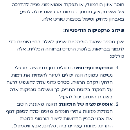
חוסר איזון הורמונלי, או תפקוד אוטואימוני. פנייה להדרכה
של איש מקצוע מוסמך בתחום הבריאות יכולה לסייע
באבחון מדויק וטיפול בסיבות שורש אלה.
שילוב פרקטיקות הוליסטיות:
ישנן מספר שיטות הוליסטיות שניתן לשלב בחיי היומיום כדי
לתמוך בבריאות בלוטת התריס וברווחה הכללית. אלה
כוללים:
טכניקות גוף-נפש:
תרגולים כגון מדיטציה, תרגילי
נשימה עמוקה ויוגה יכולים לעזור להפחית את רמות
הלחץ ולקדם הרפיה. סטרס כרוני עלול להשפיע לרעה
על תפקוד בלוטת התריס, כך ששילוב טכניקות אלה
בשגרת היומיום יכול להועיל.
אופטימיזציה של התזונה:
תזונה מאוזנת היטב
הכוללת מזונות עתירי חומרים מזינים יכולה לספק לגוף
את אבני הבניין הדרושות לייצור הורמוני בלוטת
התריס. מזונות עשירים ביוד, סלניום, אבץ וויטמין D,