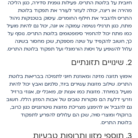
חיובית על בלוטת התריס. פעילות גופנית סדירה, כגון הליכה
מהירה או ריצה, יכולה לעזור לעורר את תפקוד בלוטת
התריס ולהגביר את חילוף החומרים. עיסוק בטכניקות ניהול
מתח, כגון תרגילי נשימה עמוקה או יוגה, יכול גם להיות מועיל
כמו מתח יכול להחמיר סימפטומים בלוטת התריס. נוסף על
כך, חשוב להקפיד על שינה מספקת, שכן מחסור בשינה
עלול להשפיע על ויסות הורמונלי ועל תפקוד בלוטת התריס.
2. שינויים תזונתיים
אימוץ תזונה מזינה ומאוזנת חיוני לתמיכה בבריאות בלוטת
התריס. שילוב מזונות עשירים ביוד, סלניום ואבץ יכול להיות
מועיל במיוחד. מזונות כמו אצות ים, מאכלי ים, אגוזי ברזיל
וזרעי דלעת הם מקורות טובים של אבות המזון הללו. חשוב
גם להגביל או להימנע מצריכת מזונות גויטרוגניים כגון כרוב,
ברוקולי ומוצרי סויה, שכן הם עלולים להפריע לתפקוד
בלוטת התריס.
3. תוספי מזון ותרופות טבעיות