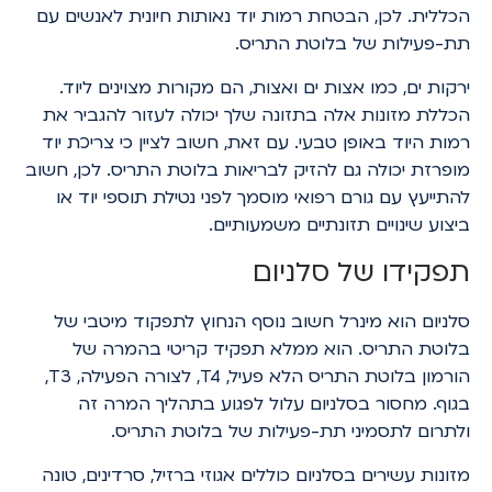
הכללית. לכן, הבטחת רמות יוד נאותות חיונית לאנשים עם
תת-פעילות של בלוטת התריס.
ירקות ים, כמו אצות ים ואצות, הם מקורות מצוינים ליוד.
הכללת מזונות אלה בתזונה שלך יכולה לעזור להגביר את
רמות היוד באופן טבעי. עם זאת, חשוב לציין כי צריכת יוד
מופרזת יכולה גם להזיק לבריאות בלוטת התריס. לכן, חשוב
להתייעץ עם גורם רפואי מוסמך לפני נטילת תוספי יוד או
ביצוע שינויים תזונתיים משמעותיים.
תפקידו של סלניום
סלניום הוא מינרל חשוב נוסף הנחוץ לתפקוד מיטבי של
בלוטת התריס. הוא ממלא תפקיד קריטי בהמרה של
הורמון בלוטת התריס הלא פעיל, T4, לצורה הפעילה, T3,
בגוף. מחסור בסלניום עלול לפגוע בתהליך המרה זה
ולתרום לתסמיני תת-פעילות של בלוטת התריס.
מזונות עשירים בסלניום כוללים אגוזי ברזיל, סרדינים, טונה