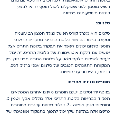
בלוטת התריס אוטואימונית. לכן, חשוב להתייעץ עם גורם
רפואי מוסמך לפני ששוקלים ליטול תוסף יוד או לבצע
שינויים משמעותיים בתזונה.
סלניום:
סלניום הוא מינרל קורט הפועל כנוגד חמצון רב עוצמה
ומעורב בייצור הורמוני בלוטת התריס. מחקרים הראו כי
תוספי סלניום יכולים לשפר את תפקוד בלוטת התריס אצל
אנשים עם דלקת אוטואימונית של בלוטת התריס. זה יכול
לעזור להפחית דלקת ולהגן על בלוטת התריס מפני נזק. בין
המקורות התזונתיים הטובים של סלניום אגוזי ברזיל, דגים,
רכיכות, ביצים וגרעיני חמניות.
חומרים מזינים אחרים:
בנוסף יוד וסלניום, ישנם חומרים מזינים אחרים הממלאים
תפקיד בבריאות בלוטת התריס. אלה כוללים אבץ, ויטמין D,
וחומצות שומן אומגה -3. שילוב מזונות עשירים בחומרים
מזינים אלה בתזונה שלך יכול לתמוך בתפקוד אופטימלי של