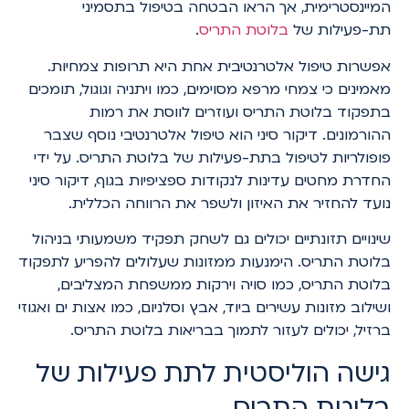
המיינסטרימית, אך הראו הבטחה בטיפול בתסמיני
תת-פעילות של
בלוטת התריס
.
אפשרות טיפול אלטרנטיבית אחת היא תרופות צמחיות.
מאמינים כי צמחי מרפא מסוימים, כמו ויתניה וגוגול, תומכים
בתפקוד בלוטת התריס ועוזרים לווסת את רמות
ההורמונים. דיקור סיני הוא טיפול אלטרנטיבי נוסף שצבר
פופולריות לטיפול בתת-פעילות של בלוטת התריס. על ידי
החדרת מחטים עדינות לנקודות ספציפיות בגוף, דיקור סיני
נועד להחזיר את האיזון ולשפר את הרווחה הכללית.
שינויים תזונתיים יכולים גם לשחק תפקיד משמעותי בניהול
בלוטת התריס. הימנעות ממזונות שעלולים להפריע לתפקוד
בלוטת התריס, כמו סויה וירקות ממשפחת המצליבים,
ושילוב מזונות עשירים ביוד, אבץ וסלניום, כמו אצות ים ואגוזי
ברזיל, יכולים לעזור לתמוך בבריאות בלוטת התריס.
גישה הוליסטית לתת פעילות של
בלוטת התריס