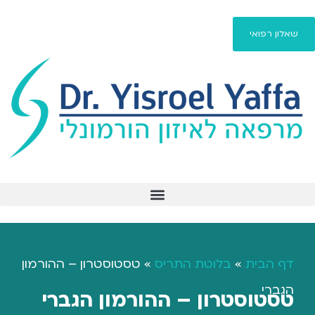
שאלון רפואי
פיברומיאלגיה / fibromyalgia
דף הבית
»
בלוטת התריס
»
טסטוסטרון – ההורמון
הגברי
טסטוסטרון – ההורמון הגברי