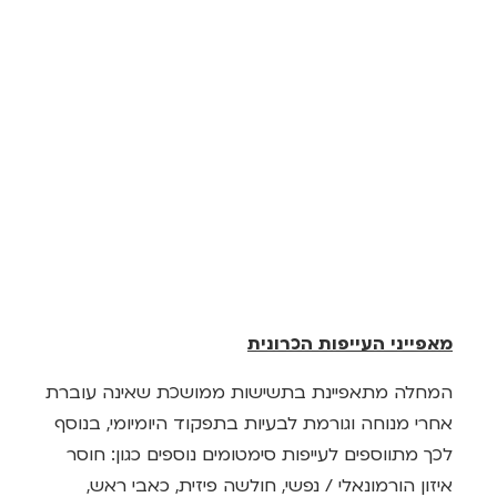
מאפייני העייפות הכרונית
המחלה מתאפיינת בתשישות ממושכת שאינה עוברת
אחרי מנוחה וגורמת לבעיות בתפקוד היומיומי, בנוסף
לכך מתווספים לעייפות סימטומים נוספים כגון: חוסר
איזון הורמונאלי / נפשי, חולשה פיזית, כאבי ראש,