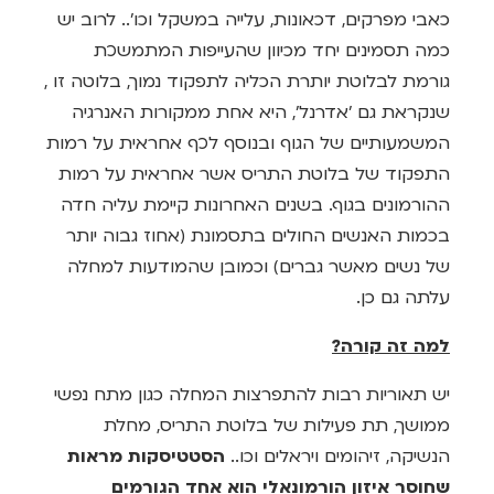
כאבי מפרקים, דכאונות, עלייה במשקל וכו'.. לרוב יש
כמה תסמינים יחד מכיוון שהעייפות המתמשכת
גורמת לבלוטת יותרת הכליה לתפקוד נמוך, בלוטה זו ,
שנקראת גם 'אדרנל', היא אחת ממקורות האנרגיה
המשמעותיים של הגוף ובנוסף לכף אחראית על רמות
התפקוד של בלוטת התריס אשר אחראית על רמות
ההורמונים בגוף. בשנים האחרונות קיימת עליה חדה
בכמות האנשים החולים בתסמונת (אחוז גבוה יותר
של נשים מאשר גברים) וכמובן שהמודעות למחלה
עלתה גם כן.
למה זה קורה?
יש תאוריות רבות להתפרצות המחלה כגון מתח נפשי
ממושך, תת פעילות של בלוטת התריס, מחלת
הנשיקה, זיהומים ויראלים וכו..
הסטטיסקות מראות
שחוסר איזון הורמונאלי הוא אחד הגורמים