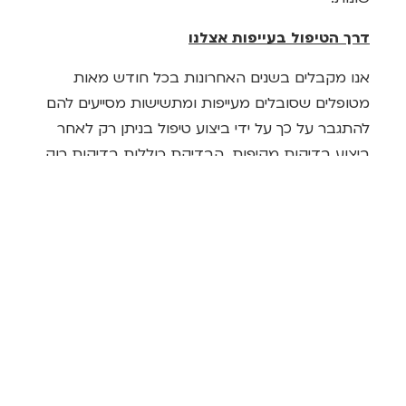
דרך הטיפול בעייפות אצלנו
אנו מקבלים בשנים האחרונות בכל חודש מאות
מטופלים שסובלים מעייפות ומתשישות מסייעים להם
להתגבר על כך על ידי ביצוע טיפול בניתן רק לאחר
ביצוע בדיקות מקיפות. הבדיקת כוללות בדיקות רוק
ובדיקות צואה. בדיקות הרוק בודקת את המצב
ההורמונאלי במשך 4 זמנים שונים ביום ובלילה,
בדיקה מאבחנת מתי הזמן בו יש חוסר איזון
ההורמונאלי ואנו לומדים איך להשיב את רמות
ההורמונים למצב תקין. יש חשיבות לביצוע בדיקת
המצב ההורמונלי 4 פעמים יום זאת על מנת לדעת
מתי במהלך היום ההורמונים משתנים.
בדיקות הדם כיום מבוצעת ברובן המוחלט פעם אחת
בלבד ורק בבוקר ואז הרופא המטפל לא יכול לדעת