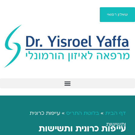
שאלון רפואי
פיברומיאלגיה / fibromyalgia
דף הבית
»
בלוטת התריס
»
עייפות כרונית
ותשישות
עייפות כרונית ותשישות