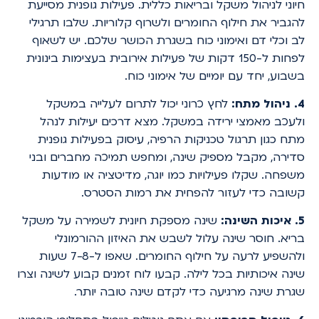
חיוני לניהול משקל ובריאות כללית. פעילות גופנית מסייעת
להגביר את חילוף החומרים ולשרוף קלוריות. שלבו תרגילי
לב וכלי דם ואימוני כוח בשגרת הכושר שלכם. יש לשאוף
לפחות ל-150 דקות של פעילות אירובית בעצימות בינונית
בשבוע, יחד עם יומיים של אימוני כוח.
4. ניהול מתח:
לחץ כרוני יכול לתרום לעלייה במשקל
ולעכב מאמצי ירידה במשקל. מצא דרכים יעילות לנהל
מתח כגון תרגול טכניקות הרפיה, עיסוק בפעילות גופנית
סדירה, מקבל מספיק שינה, ומחפש תמיכה מחברים ובני
משפחה. שקלו פעילויות כמו יוגה, מדיטציה או מודעות
קשובה כדי לעזור להפחית את רמות הסטרס.
5. איכות השינה:
שינה מספקת חיונית לשמירה על משקל
בריא. חוסר שינה עלול לשבש את האיזון ההורמונלי
ולהשפיע לרעה על חילוף החומרים. שאפו ל-7-8 שעות
שינה איכותיות בכל לילה. קבעו לוח זמנים קבוע לשינה וצרו
שגרת שינה מרגיעה כדי לקדם שינה טובה יותר.