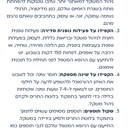
ניהול המשקל למאתגר יותר. שלבו טכניקות להפחתת
מתח בשגרת היומיום שלכם, כגון מדיטציה, תרגילי
נשימה עמוקה, יוגה או עיסוק בתחביבים שאתם נהנים
מהם.
הקפידו על פעילות גופנית סדירה:
פעילות גופנית
חיונית לניהול משקל ובריאות כללית. לעסוק בפעילות
גופנית בעצימות בינונית, כגון הליכה מהירה, שחייה, או
רכיבה על אופניים, לפחות 150 דקות בשבוע. יש
להתייעץ עם הרופא המטפל לפני תחילת כל תוכנית
אימונים.
הקפידו על שינה מספקת:
חוסר שינה יכול לשבש
את האיזון ההורמונלי ולהשפיע לרעה על חילוף
החומרים. יש לשאוף ל-7-9 שעות שינה איכותיות
בלילה כדי לתמוך בתפקוד בלוטת התריס ולקדם
ניהול משקל.
שקול תוספים:
תוספים מסוימים עשויים לתמוך
בתפקוד בלוטת התריס ולסייע בירידה במשקל.
התייעצו עם הרופא המטפל שלכם לגבי תוספים כמו