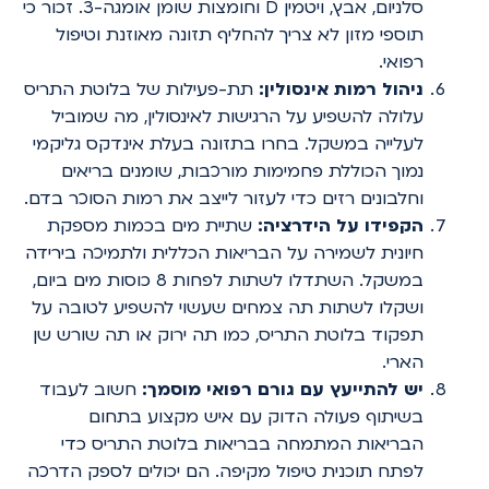
סלניום, אבץ, ויטמין D וחומצות שומן אומגה-3. זכור כי
תוספי מזון לא צריך להחליף תזונה מאוזנת וטיפול
רפואי.
ניהול רמות אינסולין:
תת-פעילות של בלוטת התריס
עלולה להשפיע על הרגישות לאינסולין, מה שמוביל
לעלייה במשקל. בחרו בתזונה בעלת אינדקס גליקמי
נמוך הכוללת פחמימות מורכבות, שומנים בריאים
וחלבונים רזים כדי לעזור לייצב את רמות הסוכר בדם.
הקפידו על הידרציה:
שתיית מים בכמות מספקת
חיונית לשמירה על הבריאות הכללית ולתמיכה בירידה
במשקל. השתדלו לשתות לפחות 8 כוסות מים ביום,
ושקלו לשתות תה צמחים שעשוי להשפיע לטובה על
תפקוד בלוטת התריס, כמו תה ירוק או תה שורש שן
הארי.
יש להתייעץ עם גורם רפואי מוסמך:
חשוב לעבוד
בשיתוף פעולה הדוק עם איש מקצוע בתחום
הבריאות המתמחה בבריאות בלוטת התריס כדי
לפתח תוכנית טיפול מקיפה. הם יכולים לספק הדרכה