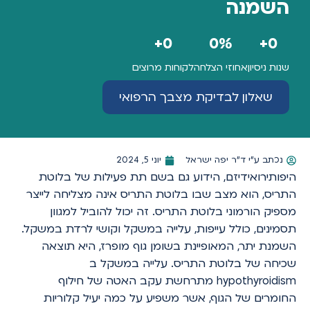
השמנה
+
0
0
%
+
0
שנות ניסיון
אחוזי הצלחה
לקוחות מרוצים
שאלון לבדיקת מצבך הרפואי
נכתב ע"י
ד"ר יפה ישראל
יוני 5, 2024
היפותירואידיזם, הידוע גם בשם תת פעילות של בלוטת
התריס, הוא מצב שבו בלוטת התריס אינה מצליחה לייצר
מספיק הורמוני בלוטת התריס. זה יכול להוביל למגוון
תסמינים, כולל עייפות, עלייה במשקל וקושי לרדת במשקל.
השמנת יתר, המאופיינת בשומן גוף מופרז, היא תוצאה
שכיחה של בלוטת התריס. עלייה במשקל ב
hypothyroidism מתרחשת עקב האטה של חילוף
החומרים של הגוף, אשר משפיע על כמה יעיל קלוריות