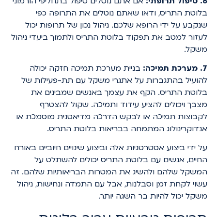
6. טיפול תרופתי:
אם אתם נוטלים טיפול בתחליפי הורמוני
בלוטת התריס, ודאו שאתם נוטלים את התרופה כפי
שנקבע על ידי הרופא שלכם. ניהול נכון של תרופות יכול
לעזור למטב את תפקוד בלוטת התריס ולתמוך ביעדי ניהול
משקל.
7. מערכת תמיכה:
בניית מערכת תמיכה חזקה יכולה
להועיל בהתגברות על אתגרי משקל עם תת-פעילות של
בלוטת התריס. הקף את עצמך באנשים שמבינים את
מצבך ויכולים להציע עידוד ותמיכה. שקול להצטרף
לקבוצות תמיכה או לבקש הדרכה מדיאטנית מוסמכת או
אנדוקרינולוג המתמחה בבריאות בלוטת התריס.
על ידי ביצוע אסטרטגיות אלה וביצוע שינויים חיוביים באורח
החיים, אנשים עם בלוטת התריס יכולים להשתלט על
המשקל שלהם ולהשיג את המטרות הבריאותיות שלהם. זה
עשוי לקחת זמן וסבלנות, אבל עם התמדה ונחישות, ניהול
משקל יכול להיות בר השגה יותר.