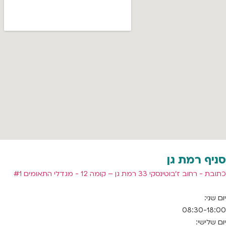
סניף רמת גן
כתובת - רחוב ז'בוטינסקי 33 רמת גן – קומה 12 - מגדלי התאומים #1
יום שני:
08:30-18:00
יום שלישי: