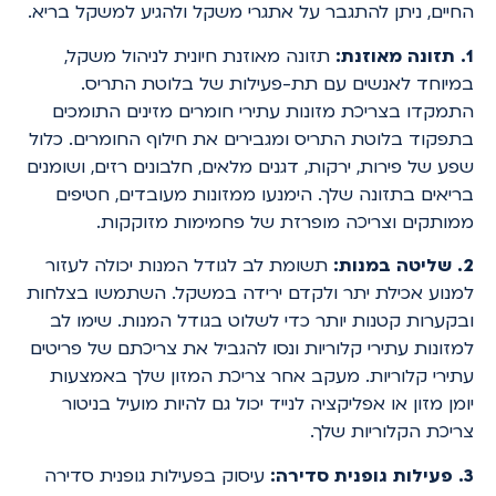
החיים, ניתן להתגבר על אתגרי משקל ולהגיע למשקל בריא.
1. תזונה מאוזנת:
תזונה מאוזנת חיונית לניהול משקל,
במיוחד לאנשים עם תת-פעילות של בלוטת התריס.
התמקדו בצריכת מזונות עתירי חומרים מזינים התומכים
בתפקוד בלוטת התריס ומגבירים את חילוף החומרים. כלול
שפע של פירות, ירקות, דגנים מלאים, חלבונים רזים, ושומנים
בריאים בתזונה שלך. הימנעו ממזונות מעובדים, חטיפים
ממותקים וצריכה מופרזת של פחמימות מזוקקות.
2. שליטה במנות:
תשומת לב לגודל המנות יכולה לעזור
למנוע אכילת יתר ולקדם ירידה במשקל. השתמשו בצלחות
ובקערות קטנות יותר כדי לשלוט בגודל המנות. שימו לב
למזונות עתירי קלוריות ונסו להגביל את צריכתם של פריטים
עתירי קלוריות. מעקב אחר צריכת המזון שלך באמצעות
יומן מזון או אפליקציה לנייד יכול גם להיות מועיל בניטור
צריכת הקלוריות שלך.
3. פעילות גופנית סדירה:
עיסוק בפעילות גופנית סדירה